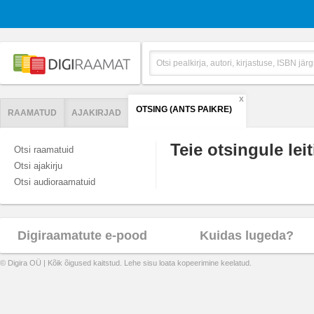
X
OTSING (ANTS PAIKRE)
RAAMATUD
AJAKIRJAD
Teie otsingule leit
Otsi raamatuid
Otsi ajakirju
Otsi audioraamatuid
Digiraamatute e-pood
Kuidas lugeda?
© Digira OÜ | Kõik õigused kaitstud. Lehe sisu loata kopeerimine keelatud.