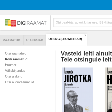
X
OTSING (LEO METSAR)
RAAMATUD
AJAKIRJAD
Vasteid leiti ainul
Otsi raamatuid
Teie otsingule leit
Kõik raamatud
Huumor
Väliskirjandus
Otsi ajakirju
Otsi audioraamatuid