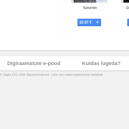
Saturnin
G
10.07 €
Digiraamatute e-pood
Kuidas lugeda?
© Digira OÜ | Kõik õigused kaitstud. Lehe sisu loata kopeerimine keelatud.