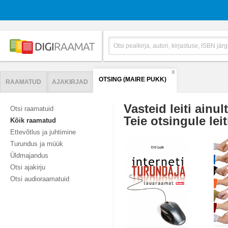
X
OTSING (MAIRE PUKK)
RAAMATUD
AJAKIRJAD
Vasteid leiti ainul
Otsi raamatuid
Teie otsingule leit
Kõik raamatud
Ettevõtlus ja juhtimine
Turundus ja müük
Üldmajandus
Otsi ajakirju
Otsi audioraamatuid