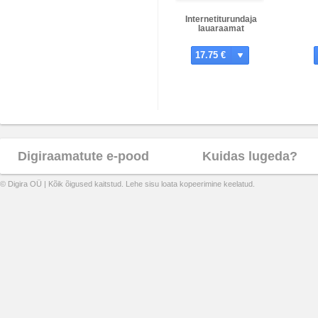
Internetiturundaja
lauaraamat
17.75 €
Digiraamatute e-pood
Kuidas lugeda?
© Digira OÜ | Kõik õigused kaitstud. Lehe sisu loata kopeerimine keelatud.