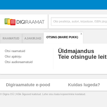
X
OTSING (MAIRE PUKK)
RAAMATUD
AJAKIRJAD
Üldmajandus
Otsi raamatuid
Teie otsingule leit
Otsi ajakirju
Otsi audioraamatuid
Digiraamatute e-pood
Kuidas lugeda?
© Digira OÜ | Kõik õigused kaitstud. Lehe sisu loata kopeerimine keelatud.