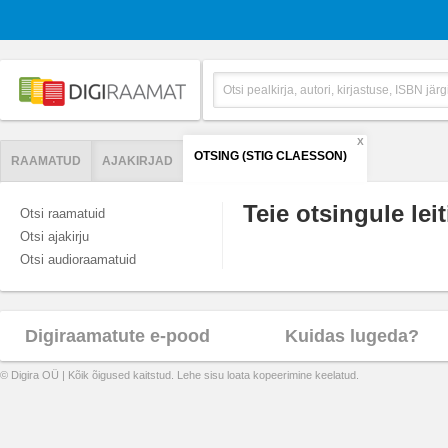
X
OTSING (STIG CLAESSON)
RAAMATUD
AJAKIRJAD
Teie otsingule leit
Otsi raamatuid
Otsi ajakirju
Otsi audioraamatuid
Digiraamatute e-pood
Kuidas lugeda?
© Digira OÜ | Kõik õigused kaitstud. Lehe sisu loata kopeerimine keelatud.