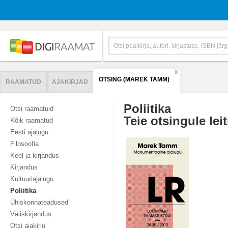
X
OTSING (MAREK TAMM)
RAAMATUD
AJAKIRJAD
Poliitika
Otsi raamatuid
Teie otsingule leit
Kõik raamatud
Eesti ajalugu
Filosoofia
Keel ja kirjandus
Kirjandus
Kultuuriajalugu
Poliitika
Ühiskonnateadused
Väliskirjandus
Otsi ajakirju