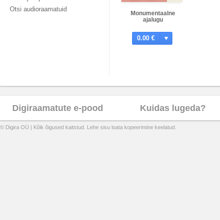
Otsi audioraamatuid
Monumentaalne
ajalugu
0.00 €
Digiraamatute e-pood
Kuidas lugeda?
© Digira OÜ | Kõik õigused kaitstud. Lehe sisu loata kopeerimine keelatud.