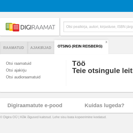
X
OTSING (REIN REISBERG)
RAAMATUD
AJAKIRJAD
Töö
Otsi raamatuid
Teie otsingule leit
Otsi ajakirju
Otsi audioraamatuid
Digiraamatute e-pood
Kuidas lugeda?
© Digira OÜ | Kõik õigused kaitstud. Lehe sisu loata kopeerimine keelatud.