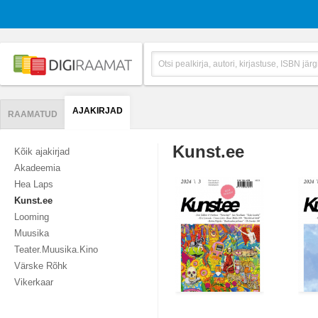
AJAKIRJAD
RAAMATUD
Kunst.ee
Kõik ajakirjad
Akadeemia
Hea Laps
Kunst.ee
Looming
Muusika
Teater.Muusika.Kino
Värske Rõhk
Vikerkaar