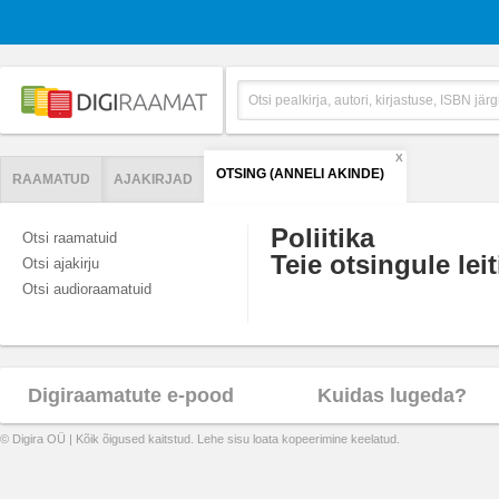
X
OTSING (ANNELI AKINDE)
RAAMATUD
AJAKIRJAD
Poliitika
Otsi raamatuid
Teie otsingule leit
Otsi ajakirju
Otsi audioraamatuid
Digiraamatute e-pood
Kuidas lugeda?
© Digira OÜ | Kõik õigused kaitstud. Lehe sisu loata kopeerimine keelatud.