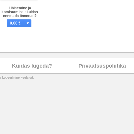
Libisemine ja
komistamine : kuidas
ennetada õnnetusi?
0.00 €
Kuidas lugeda?
Privaatsuspoliitika
ta kopeerimine keelatud.