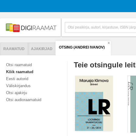
X
OTSING (ANDREI IVANOV)
RAAMATUD
AJAKIRJAD
Teie otsingule leit
Otsi raamatuid
Kõik raamatud
Eesti autorid
Väliskirjandus
Otsi ajakirju
Otsi audioraamatuid