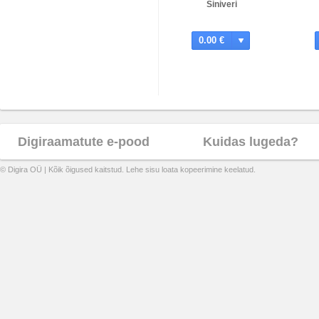
Siniveri
0.00 €
Digiraamatute e-pood
Kuidas lugeda?
© Digira OÜ | Kõik õigused kaitstud. Lehe sisu loata kopeerimine keelatud.