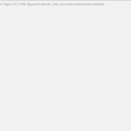
© Digira OÜ | Kõik õigused kaitstud. Lehe sisu loata kopeerimine keelatud.