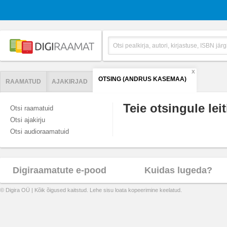
X
OTSING (ANDRUS KASEMAA)
RAAMATUD
AJAKIRJAD
Teie otsingule leit
Otsi raamatuid
Otsi ajakirju
Otsi audioraamatuid
Digiraamatute e-pood
Kuidas lugeda?
© Digira OÜ | Kõik õigused kaitstud. Lehe sisu loata kopeerimine keelatud.