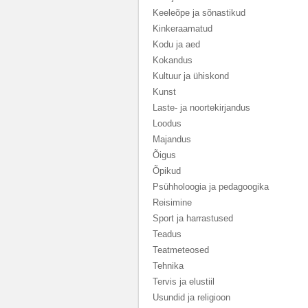
Keeleõpe ja sõnastikud
Kinkeraamatud
Kodu ja aed
Kokandus
Kultuur ja ühiskond
Kunst
Laste- ja noortekirjandus
Loodus
Majandus
Õigus
Õpikud
Psühholoogia ja pedagoogika
Reisimine
Sport ja harrastused
Teadus
Teatmeteosed
Tehnika
Tervis ja elustiil
Usundid ja religioon