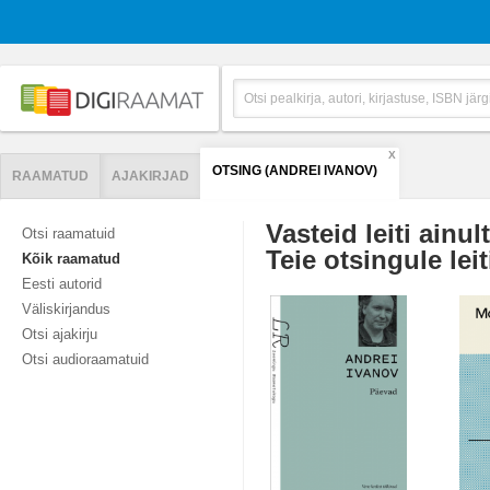
X
OTSING (ANDREI IVANOV)
RAAMATUD
AJAKIRJAD
Vasteid leiti ainul
Otsi raamatuid
Teie otsingule leit
Kõik raamatud
Eesti autorid
Väliskirjandus
Otsi ajakirju
Otsi audioraamatuid