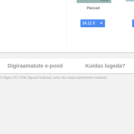
Päevad
14.11 €
Digiraamatute e-pood
Kuidas lugeda?
© Digira OÜ | Kõik õigused kaitstud. Lehe sisu loata kopeerimine keelatud.