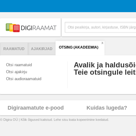
X
OTSING (AKADEEMIA)
RAAMATUD
AJAKIRJAD
Avalik ja haldusõ
Otsi raamatuid
Teie otsingule leit
Otsi ajakirju
Otsi audioraamatuid
Digiraamatute e-pood
Kuidas lugeda?
© Digira OÜ | Kõik õigused kaitstud. Lehe sisu loata kopeerimine keelatud.