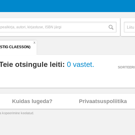
X
(STIG CLAESSON)
Teie otsingule leiti:
0 vastet.
SORTEERI
Kuidas lugeda?
Privaatsuspoliitika
ta kopeerimine keelatud.