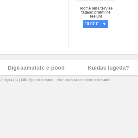
Toome oma tervise
tagasi: praktiline
teejuht
(ise)tervendajale
10.07 €
Digiraamatute e-pood
Kuidas lugeda?
© Digira OÜ | Kõik õigused kaitstud. Lehe sisu loata kopeerimine keelatud.