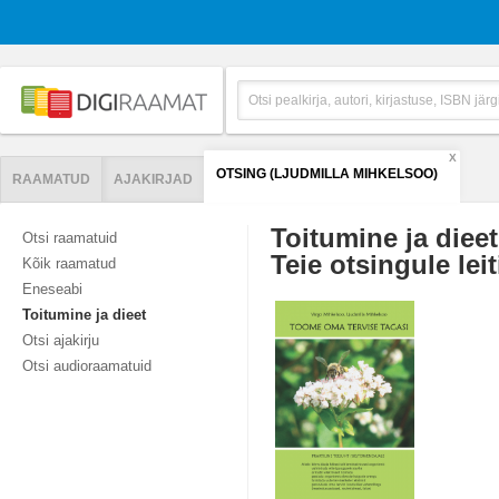
X
OTSING (LJUDMILLA MIHKELSOO)
RAAMATUD
AJAKIRJAD
Toitumine ja dieet
Otsi raamatuid
Teie otsingule leit
Kõik raamatud
Eneseabi
Toitumine ja dieet
Otsi ajakirju
Otsi audioraamatuid