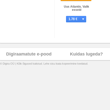
Uus Atlantis. Valik
esseid
1.78 €
Digiraamatute e-pood
Kuidas lugeda?
© Digira OÜ | Kõik õigused kaitstud. Lehe sisu loata kopeerimine keelatud.