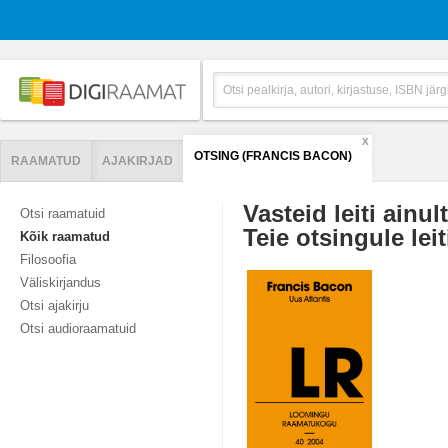
X
OTSING (FRANCIS BACON)
RAAMATUD
AJAKIRJAD
Vasteid leiti ainul
Otsi raamatuid
Teie otsingule leit
Kõik raamatud
Filosoofia
Väliskirjandus
Otsi ajakirju
Otsi audioraamatuid