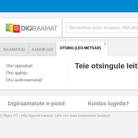
X
OTSING (LEO METSAR)
RAAMATUD
AJAKIRJAD
Teie otsingule leit
Otsi raamatuid
Otsi ajakirju
Otsi audioraamatuid
Digiraamatute e-pood
Kuidas lugeda?
© Digira OÜ | Kõik õigused kaitstud. Lehe sisu loata kopeerimine keelatud.