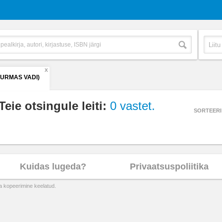
X
(URMAS VADI)
Teie otsingule leiti:
0 vastet.
SORTEERI
Kuidas lugeda?
Privaatsuspoliitika
ta kopeerimine keelatud.