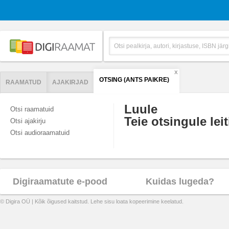
X
OTSING (ANTS PAIKRE)
RAAMATUD
AJAKIRJAD
Luule
Otsi raamatuid
Teie otsingule leit
Otsi ajakirju
Otsi audioraamatuid
Digiraamatute e-pood
Kuidas lugeda?
© Digira OÜ | Kõik õigused kaitstud. Lehe sisu loata kopeerimine keelatud.