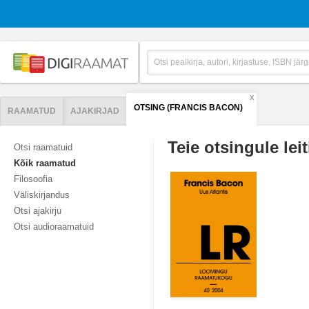
X
OTSING (FRANCIS BACON)
RAAMATUD
AJAKIRJAD
Teie otsingule leit
Otsi raamatuid
Kõik raamatud
Filosoofia
Väliskirjandus
Otsi ajakirju
Otsi audioraamatuid