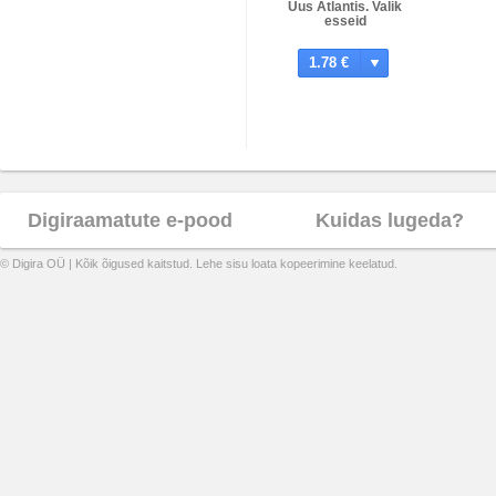
Uus Atlantis. Valik
esseid
1.78 €
Digiraamatute e-pood
Kuidas lugeda?
© Digira OÜ | Kõik õigused kaitstud. Lehe sisu loata kopeerimine keelatud.