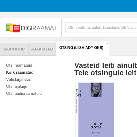
X
OTSING (LIISA ADY OKS)
RAAMATUD
AJAKIRJAD
Vasteid leiti ainul
Otsi raamatuid
Teie otsingule leit
Kõik raamatud
Väliskirjandus
Otsi ajakirju
Otsi audioraamatuid