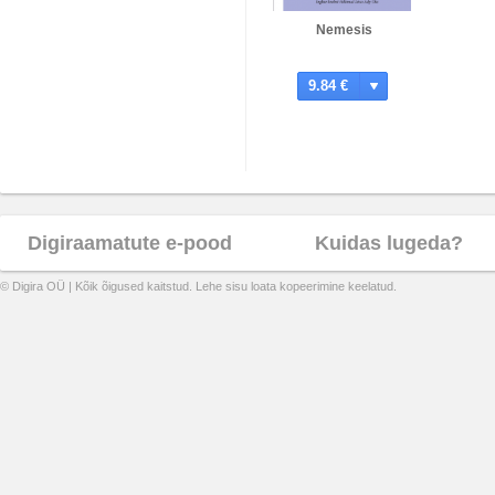
Nemesis
9.84 €
Digiraamatute e-pood
Kuidas lugeda?
© Digira OÜ | Kõik õigused kaitstud. Lehe sisu loata kopeerimine keelatud.