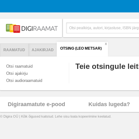
X
OTSING (LEO METSAR)
RAAMATUD
AJAKIRJAD
Teie otsingule leit
Otsi raamatuid
Otsi ajakirju
Otsi audioraamatuid
Digiraamatute e-pood
Kuidas lugeda?
© Digira OÜ | Kõik õigused kaitstud. Lehe sisu loata kopeerimine keelatud.