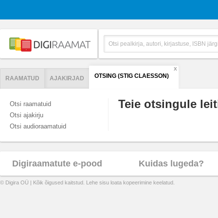
X
OTSING (STIG CLAESSON)
RAAMATUD
AJAKIRJAD
Teie otsingule leit
Otsi raamatuid
Otsi ajakirju
Otsi audioraamatuid
Digiraamatute e-pood
Kuidas lugeda?
© Digira OÜ | Kõik õigused kaitstud. Lehe sisu loata kopeerimine keelatud.