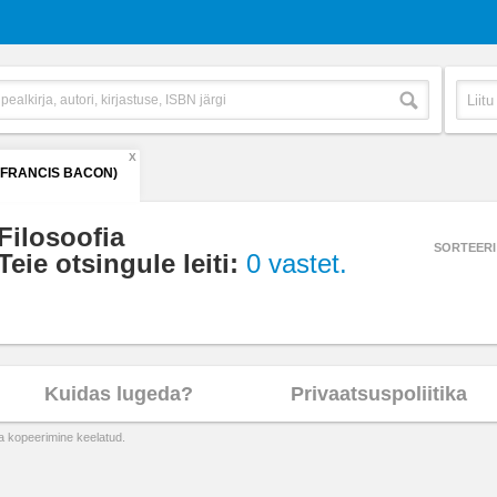
X
(FRANCIS BACON)
Filosoofia
SORTEERI
Teie otsingule leiti:
0 vastet.
Kuidas lugeda?
Privaatsuspoliitika
ta kopeerimine keelatud.