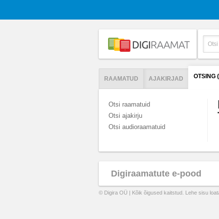
OTSING 
RAAMATUD
AJAKIRJAD
Otsi raamatuid
Otsi ajakirju
Otsi audioraamatuid
Digiraamatute e-pood
© Digira OÜ | Kõik õigused kaitstud. Lehe sisu loa