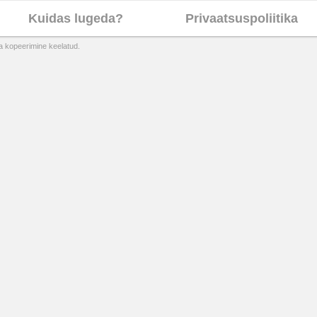
Kuidas lugeda?
Privaatsuspoliitika
ta kopeerimine keelatud.