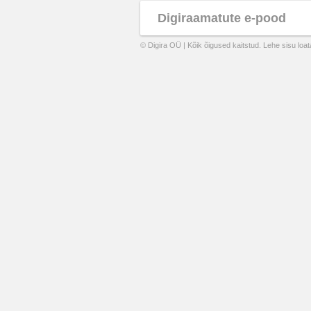
Digiraamatute e-pood
© Digira OÜ | Kõik õigused kaitstud. Lehe sisu loa