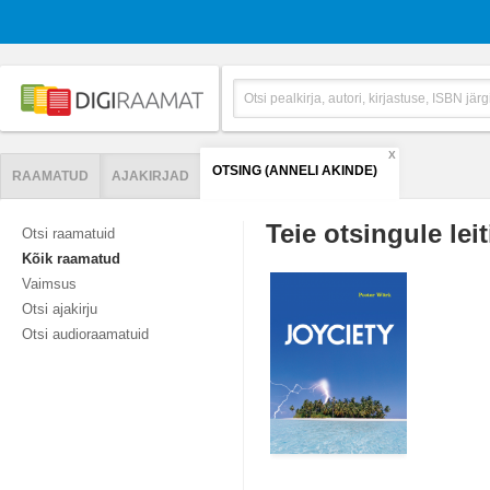
X
OTSING (ANNELI AKINDE)
RAAMATUD
AJAKIRJAD
Teie otsingule leit
Otsi raamatuid
Kõik raamatud
Vaimsus
Otsi ajakirju
Otsi audioraamatuid