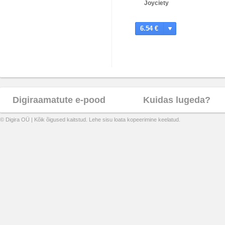
Joyciety
6.54 €
Digiraamatute e-pood
Kuidas lugeda?
© Digira OÜ | Kõik õigused kaitstud. Lehe sisu loata kopeerimine keelatud.