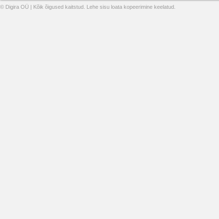
© Digira OÜ | Kõik õigused kaitstud. Lehe sisu loata kopeerimine keelatud.