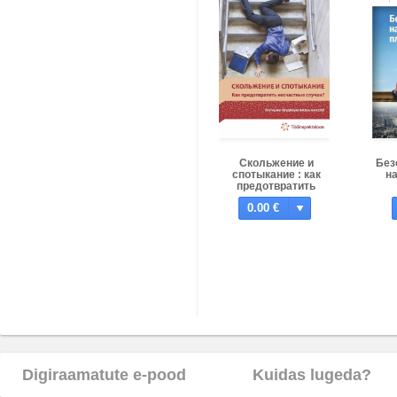
Скольжение и
Без
спотыкание : как
н
предотвратить
несчастные случаи?
0.00 €
Digiraamatute e-pood
Kuidas lugeda?