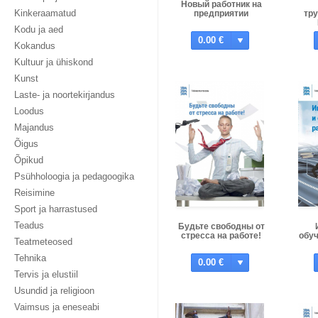
Новый работник на
Kinkeraamatud
предприятии
тр
Kodu ja aed
тр
0.00 €
Kokandus
Kultuur ja ühiskond
Kunst
Laste- ja noortekirjandus
Loodus
Majandus
Õigus
Õpikud
Psühholoogia ja pedagoogika
Reisimine
Sport ja harrastused
Teadus
Будьте свободны от
стресса на работе!
обу
Teatmeteosed
Tehnika
0.00 €
Tervis ja elustiil
Usundid ja religioon
Vaimsus ja eneseabi