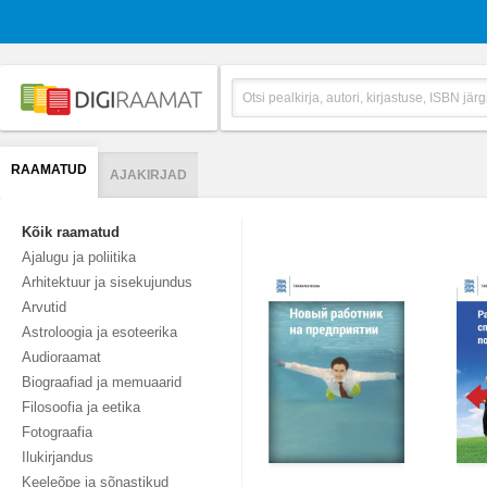
RAAMATUD
AJAKIRJAD
Kõik raamatud
Ajalugu ja poliitika
Arhitektuur ja sisekujundus
Arvutid
Astroloogia ja esoteerika
Audioraamat
Biograafiad ja memuaarid
Filosoofia ja eetika
Fotograafia
Ilukirjandus
Keeleõpe ja sõnastikud