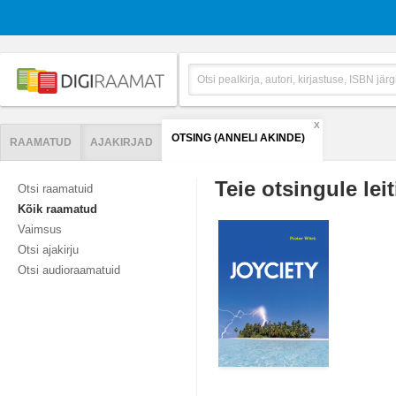
X
OTSING (ANNELI AKINDE)
RAAMATUD
AJAKIRJAD
Teie otsingule leit
Otsi raamatuid
Kõik raamatud
Vaimsus
Otsi ajakirju
Otsi audioraamatuid