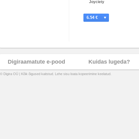
Joyciety
6.54 €
Digiraamatute e-pood
Kuidas lugeda?
© Digira OÜ | Kõik õigused kaitstud. Lehe sisu loata kopeerimine keelatud.