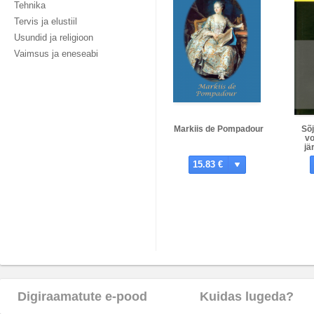
Tehnika
Tervis ja elustiil
Usundid ja religioon
Vaimsus ja eneseabi
Markiis de Pompadour
Sõj
vo
jä
15.83 €
Digiraamatute e-pood
Kuidas lugeda?