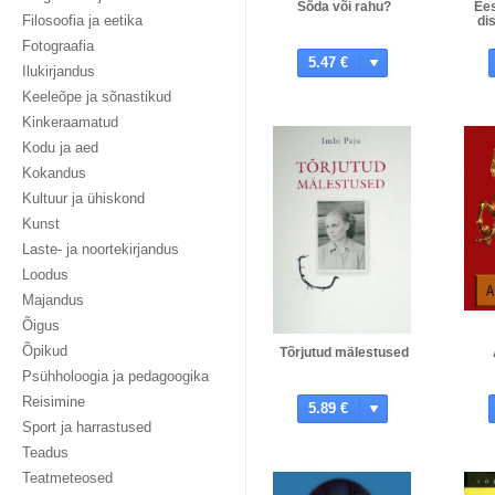
Sõda või rahu?
Ees
Filosoofia ja eetika
di
Fotograafia
5.47 €
Ilukirjandus
Keeleõpe ja sõnastikud
Kinkeraamatud
Kodu ja aed
Kokandus
Kultuur ja ühiskond
Kunst
Laste- ja noortekirjandus
Loodus
Majandus
Õigus
Õpikud
Tõrjutud mälestused
Psühholoogia ja pedagoogika
Reisimine
5.89 €
Sport ja harrastused
Teadus
Teatmeteosed