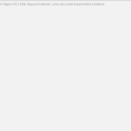
© Digira OÜ | Kõik õigused kaitstud. Lehe sisu loata kopeerimine keelatud.