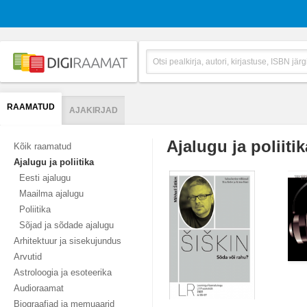
RAAMATUD
AJAKIRJAD
Ajalugu ja poliitik
Kõik raamatud
Ajalugu ja poliitika
Eesti ajalugu
Maailma ajalugu
Poliitika
Sõjad ja sõdade ajalugu
Arhitektuur ja sisekujundus
Arvutid
Astroloogia ja esoteerika
Audioraamat
Biograafiad ja memuaarid