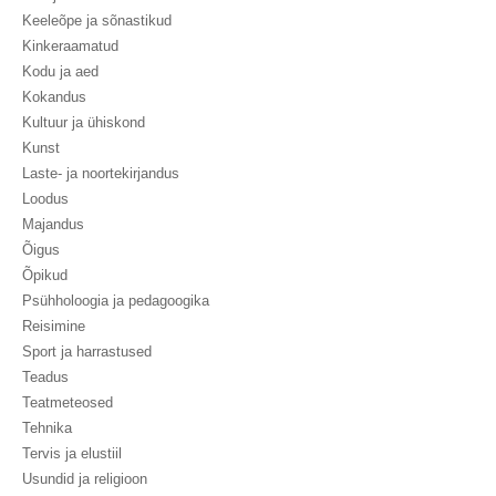
Keeleõpe ja sõnastikud
Kinkeraamatud
Kodu ja aed
Kokandus
Kultuur ja ühiskond
Kunst
Laste- ja noortekirjandus
Loodus
Majandus
Õigus
Õpikud
Psühholoogia ja pedagoogika
Reisimine
Sport ja harrastused
Teadus
Teatmeteosed
Tehnika
Tervis ja elustiil
Usundid ja religioon