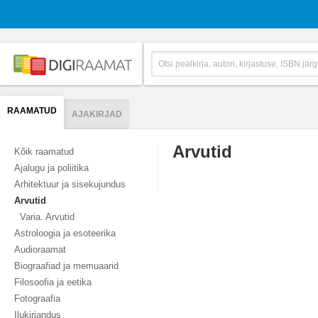
RAAMATUD
AJAKIRJAD
Arvutid
Kõik raamatud
Ajalugu ja poliitika
Arhitektuur ja sisekujundus
Arvutid
Varia. Arvutid
Astroloogia ja esoteerika
Audioraamat
Biograafiad ja memuaarid
Filosoofia ja eetika
Fotograafia
Ilukirjandus