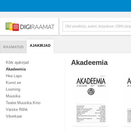
AJAKIRJAD
RAAMATUD
Akadeemia
Kõik ajakirjad
Akadeemia
Hea Laps
Kunst.ee
Looming
Muusika
Teater.Muusika.Kino
Värske Rõhk
Vikerkaar