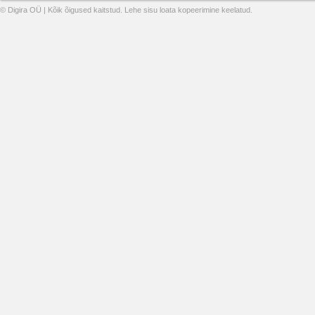
© Digira OÜ | Kõik õigused kaitstud. Lehe sisu loata kopeerimine keelatud.