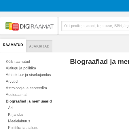
RAAMATUD
AJAKIRJAD
Biograafiad ja m
Kõik raamatud
Ajalugu ja poliitika
Arhitektuur ja sisekujundus
Arvutid
Astroloogia ja esoteerika
Audioraamat
Biograafiad ja memuaarid
Äri
Kirjandus
Meelelahutus
Poliitika ja ajalugu