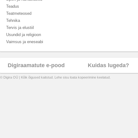
Teadus
Teatmeteosed
Tehnika
Tervis ja elustiil
Usundid ja religioon
Vaimsus ja eneseabi
Digiraamatute e-pood
Kuidas lugeda?
© Digira OÜ | Kõik õigused kaitstud. Lehe sisu loata kopeerimine keelatud.