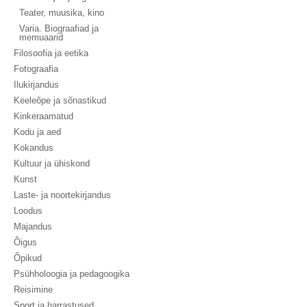
Teater, muusika, kino
Varia. Biograafiad ja
memuaarid
Filosoofia ja eetika
Fotograafia
Ilukirjandus
Keeleõpe ja sõnastikud
Kinkeraamatud
Kodu ja aed
Kokandus
Kultuur ja ühiskond
Kunst
Laste- ja noortekirjandus
Loodus
Majandus
Õigus
Õpikud
Psühholoogia ja pedagoogika
Reisimine
Sport ja harrastused