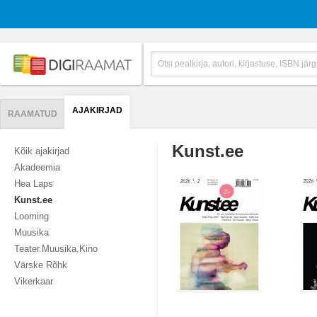
AJAKIRJAD
RAAMATUD
Kunst.ee
Kõik ajakirjad
Akadeemia
Hea Laps
Kunst.ee
Looming
Muusika
Teater.Muusika.Kino
Värske Rõhk
Vikerkaar