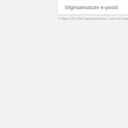
Digiraamatute e-pood
© Digira OÜ | Kõik õigused kaitstud. Lehe sisu loa