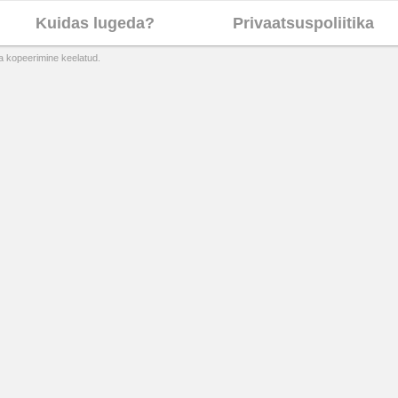
Kuidas lugeda?
Privaatsuspoliitika
ta kopeerimine keelatud.