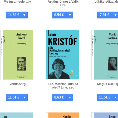
Me tusameele talv
Arutlus õnnest. Valik
Lühike sõjaajal
kirju
14.39 €
6.54 €
7.91 €
Venusberg
Eile. Mathias, kus sa
Magus Darus
oled? Line, aeg
11.51 €
8.63 €
11.51 €