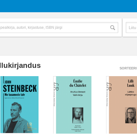
Ilukirjandus
SORTEERI