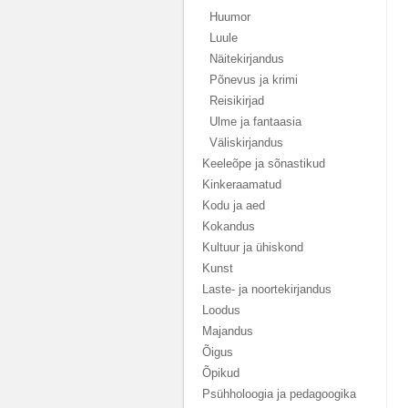
Huumor
Luule
Näitekirjandus
Põnevus ja krimi
Reisikirjad
Ulme ja fantaasia
Väliskirjandus
Keeleõpe ja sõnastikud
Kinkeraamatud
Kodu ja aed
Kokandus
Kultuur ja ühiskond
Kunst
Laste- ja noortekirjandus
Loodus
Majandus
Õigus
Õpikud
Psühholoogia ja pedagoogika