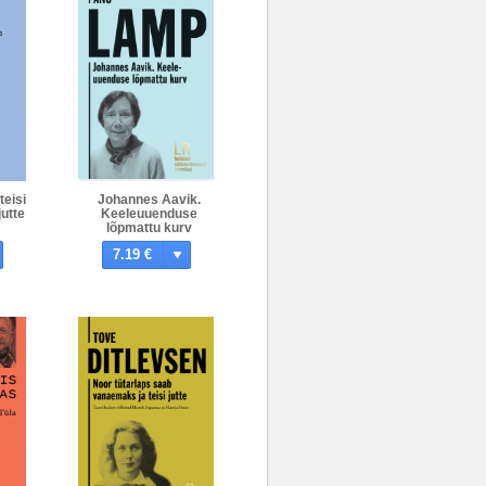
teisi
Johannes Aavik.
jutte
Keeleuuenduse
lõpmattu kurv
7.19 €