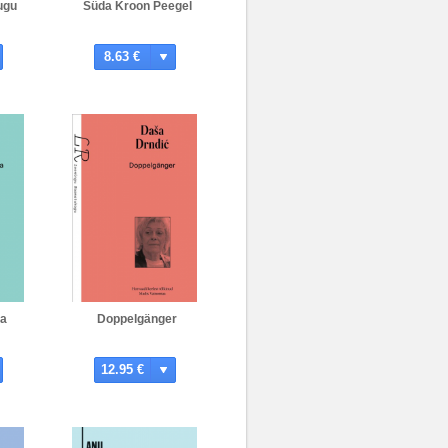
ugu
Süda Kroon Peegel
8.63 €
ja
Doppelgänger
12.95 €