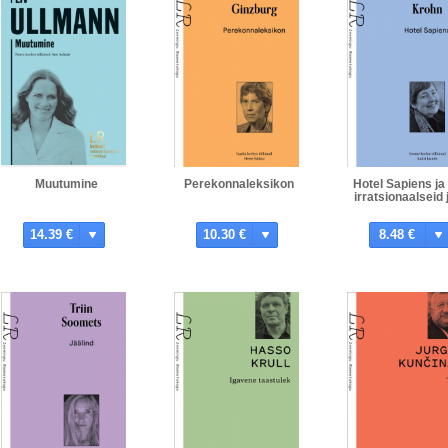
Muutumine
Perekonnaleksikon
Hotel Sapiens ja 
irratsionaalseid 
14.39 €
10.30 €
8.48 €