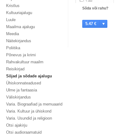
Kristlus
Sõda või rahu?
Kultuuriajalugu
Luule
5.47 €
Maailma ajalugu
Meedia
Näitekirjandus
Poliitika
Põnevus ja krimi
Rahvakultuur maailm
Reisikirjad
Sõjad ja sõdade ajalugu
Ühiskonnateadused
Ulme ja fantaasia
Väliskirjandus
Varia. Biograafiad ja memuaarid
Varia. Kultuur ja ühiskond
Varia. Usundid ja religioon
Otsi ajakirju
Otsi audioraamatuid