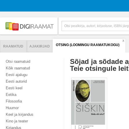
X
OTSING (LOOMINGU RAAMATUKOGU)
RAAMATUD
AJAKIRJAD
Sõjad ja sõdade a
Otsi raamatuid
Teie otsingule leit
Kõik raamatud
Eesti ajalugu
Eesti autorid
Eesti keel
Eetika
Filosoofia
Huumor
Keel ja kirjandus
Kino ja teater
Kirjandus