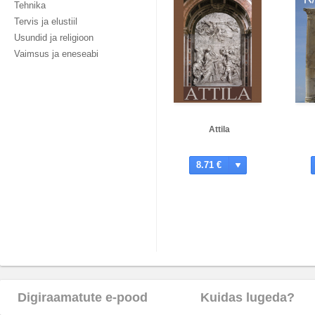
Tehnika
Tervis ja elustiil
Usundid ja religioon
Vaimsus ja eneseabi
Attila
8.71 €
Digiraamatute e-pood
Kuidas lugeda?