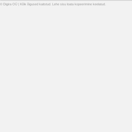
© Digira OÜ | Kõik õigused kaitstud. Lehe sisu loata kopeerimine keelatud.