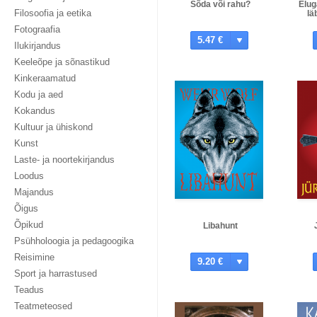
Sõda või rahu?
Elug
Filosoofia ja eetika
lä
Fotograafia
5.47 €
Ilukirjandus
Keeleõpe ja sõnastikud
Kinkeraamatud
Kodu ja aed
Kokandus
Kultuur ja ühiskond
Kunst
Laste- ja noortekirjandus
Loodus
Majandus
Õigus
Õpikud
Libahunt
Psühholoogia ja pedagoogika
Reisimine
9.20 €
Sport ja harrastused
Teadus
Teatmeteosed