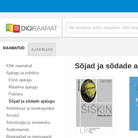
RAAMATUD
AJAKIRJAD
Sõjad ja sõdade a
Kõik raamatud
Ajalugu ja poliitika
Eesti ajalugu
Maailma ajalugu
Poliitika
Sõjad ja sõdade ajalugu
Arhitektuur ja sisekujundus
Arvutid
Astroloogia ja esoteerika
Audioraamat
Biograafiad ja memuaarid