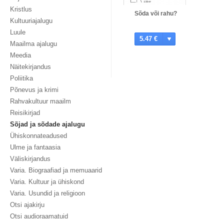
Kristlus
Sõda või rahu?
Kultuuriajalugu
Luule
5.47 €
Maailma ajalugu
Meedia
Näitekirjandus
Poliitika
Põnevus ja krimi
Rahvakultuur maailm
Reisikirjad
Sõjad ja sõdade ajalugu
Ühiskonnateadused
Ulme ja fantaasia
Väliskirjandus
Varia. Biograafiad ja memuaarid
Varia. Kultuur ja ühiskond
Varia. Usundid ja religioon
Otsi ajakirju
Otsi audioraamatuid