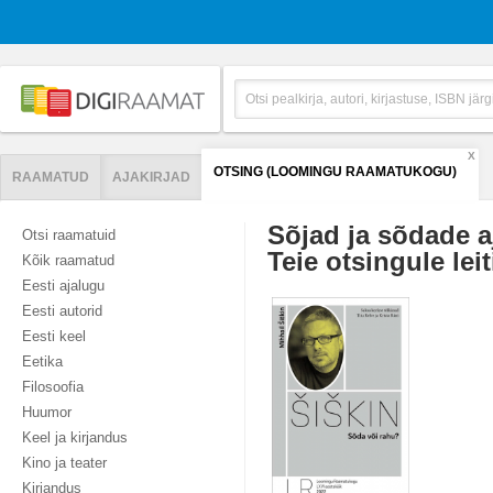
X
OTSING (LOOMINGU RAAMATUKOGU)
RAAMATUD
AJAKIRJAD
Sõjad ja sõdade a
Otsi raamatuid
Teie otsingule leit
Kõik raamatud
Eesti ajalugu
Eesti autorid
Eesti keel
Eetika
Filosoofia
Huumor
Keel ja kirjandus
Kino ja teater
Kirjandus