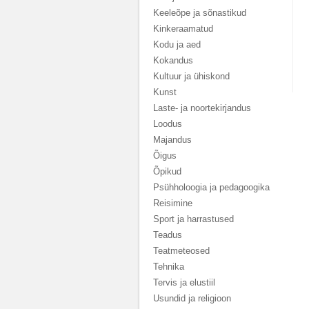
Keeleõpe ja sõnastikud
Kinkeraamatud
Kodu ja aed
Kokandus
Kultuur ja ühiskond
Kunst
Laste- ja noortekirjandus
Loodus
Majandus
Õigus
Õpikud
Psühholoogia ja pedagoogika
Reisimine
Sport ja harrastused
Teadus
Teatmeteosed
Tehnika
Tervis ja elustiil
Usundid ja religioon