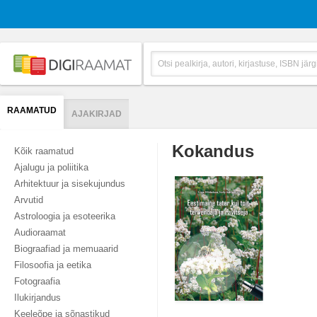
RAAMATUD
AJAKIRJAD
Kokandus
Kõik raamatud
Ajalugu ja poliitika
Arhitektuur ja sisekujundus
Arvutid
Astroloogia ja esoteerika
Audioraamat
Biograafiad ja memuaarid
Filosoofia ja eetika
Fotograafia
Ilukirjandus
Keeleõpe ja sõnastikud