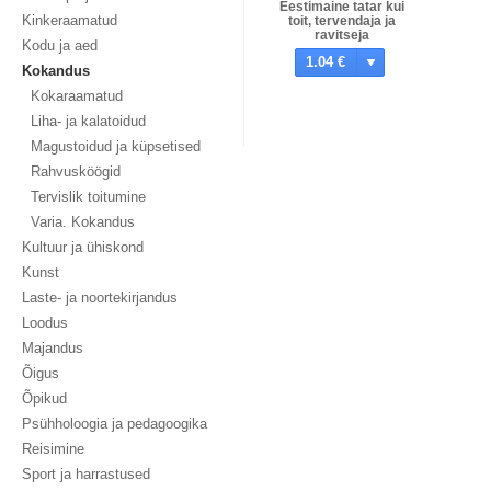
Eestimaine tatar kui
Kinkeraamatud
toit, tervendaja ja
ravitseja
Kodu ja aed
1.04 €
Kokandus
Kokaraamatud
Liha- ja kalatoidud
Magustoidud ja küpsetised
Rahvusköögid
Tervislik toitumine
Varia. Kokandus
Kultuur ja ühiskond
Kunst
Laste- ja noortekirjandus
Loodus
Majandus
Õigus
Õpikud
Psühholoogia ja pedagoogika
Reisimine
Sport ja harrastused