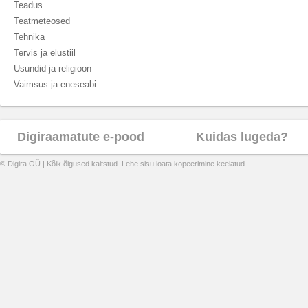
Teadus
Teatmeteosed
Tehnika
Tervis ja elustiil
Usundid ja religioon
Vaimsus ja eneseabi
Digiraamatute e-pood
Kuidas lugeda?
© Digira OÜ | Kõik õigused kaitstud. Lehe sisu loata kopeerimine keelatud.