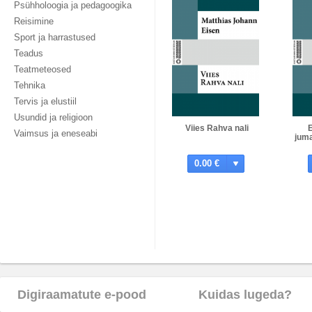
Psühholoogia ja pedagoogika
Reisimine
Sport ja harrastused
Teadus
Teatmeteosed
Tehnika
Tervis ja elustiil
Usundid ja religioon
Viies Rahva nali
Vaimsus ja eneseabi
juma
0.00 €
Digiraamatute e-pood
Kuidas lugeda?