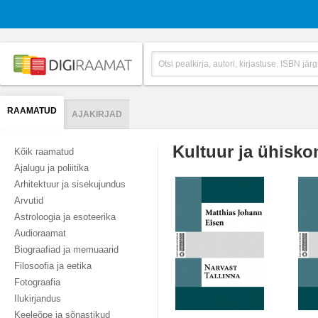
RAAMATUD
AJAKIRJAD
Kultuur ja ühisko
Kõik raamatud
Ajalugu ja poliitika
Arhitektuur ja sisekujundus
Arvutid
Astroloogia ja esoteerika
Audioraamat
Biograafiad ja memuaarid
Filosoofia ja eetika
Fotograafia
Ilukirjandus
Keeleõpe ja sõnastikud