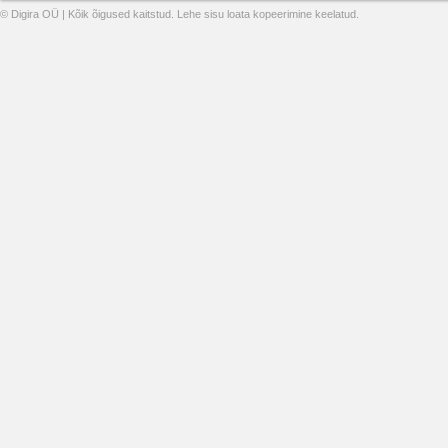
© Digira OÜ | Kõik õigused kaitstud. Lehe sisu loata kopeerimine keelatud.