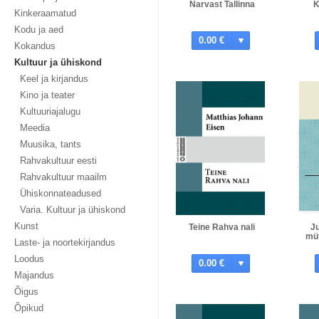
Narvast Tallinna
K
Kinkeraamatud
Kodu ja aed
0.00 €
Kokandus
Kultuur ja ühiskond
Keel ja kirjandus
Kino ja teater
Kultuuriajalugu
Meedia
Muusika, tants
Rahvakultuur eesti
Rahvakultuur maailm
Ühiskonnateadused
Varia. Kultuur ja ühiskond
Kunst
Teine Rahva nali
J
müt
Laste- ja noortekirjandus
Loodus
0.00 €
Majandus
Õigus
Õpikud