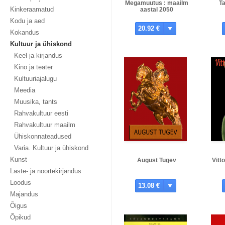
Megamuutus : maailm
T
Kinkeraamatud
aastal 2050
Kodu ja aed
20.92 €
Kokandus
Kultuur ja ühiskond
Keel ja kirjandus
Kino ja teater
Kultuuriajalugu
Meedia
Muusika, tants
Rahvakultuur eesti
Rahvakultuur maailm
Ühiskonnateadused
Varia. Kultuur ja ühiskond
Kunst
August Tugev
Vitt
Laste- ja noortekirjandus
Loodus
13.08 €
Majandus
Õigus
Õpikud