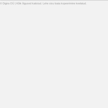
© Digira OÜ | Kõik õigused kaitstud. Lehe sisu loata kopeerimine keelatud.