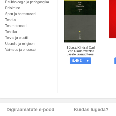
Psühholoogia ja pedagoogika
Reisimine
Sport ja harrastused
Teadus
Teatmeteosed
Tehnika
Tervis ja elustiil
Usundid ja religioon
Sõjast. Kindral Carl
Vaimsus ja eneseabi
von Clausewitzist
järele jäänud teos
9.49 €
Digiraamatute e-pood
Kuidas lugeda?