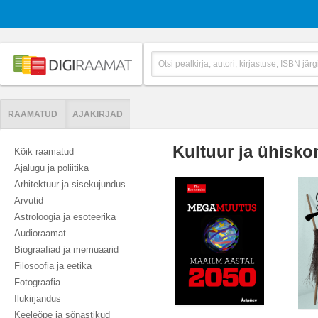
RAAMATUD
AJAKIRJAD
Kultuur ja ühisko
Kõik raamatud
Ajalugu ja poliitika
Arhitektuur ja sisekujundus
Arvutid
Astroloogia ja esoteerika
Audioraamat
Biograafiad ja memuaarid
Filosoofia ja eetika
Fotograafia
Ilukirjandus
Keeleõpe ja sõnastikud