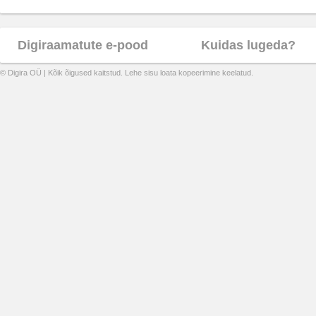
Digiraamatute e-pood
Kuidas lugeda?
© Digira OÜ | Kõik õigused kaitstud. Lehe sisu loata kopeerimine keelatud.