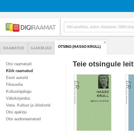
X
OTSING (HASSO KRULL)
RAAMATUD
AJAKIRJAD
Teie otsingule leit
Otsi raamatuid
Kõik raamatud
Eesti autorid
Filosoofia
Kultuuriajalugu
Väliskirjandus
Varia. Kultuur ja ühiskond
Otsi ajakirju
Otsi audioraamatuid