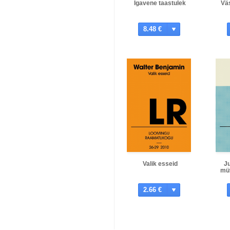
Igavene taastulek
Vä
8.48 €
Valik esseid
J
müt
2.66 €