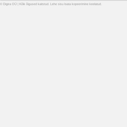
© Digira OÜ | Kõik õigused kaitstud. Lehe sisu loata kopeerimine keelatud.