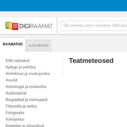
RAAMATUD
AJAKIRJAD
Teatmeteosed
Kõik raamatud
Ajalugu ja poliitika
Arhitektuur ja sisekujundus
Arvutid
Astroloogia ja esoteerika
Audioraamat
Biograafiad ja memuaarid
Filosoofia ja eetika
Fotograafia
Ilukirjandus
Keeleõpe ja sõnastikud