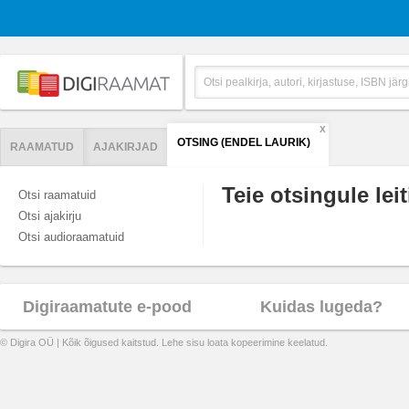
X
OTSING (ENDEL LAURIK)
RAAMATUD
AJAKIRJAD
Teie otsingule leit
Otsi raamatuid
Otsi ajakirju
Otsi audioraamatuid
Digiraamatute e-pood
Kuidas lugeda?
© Digira OÜ | Kõik õigused kaitstud. Lehe sisu loata kopeerimine keelatud.