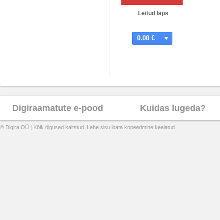
Leitud laps
0.00 €
Digiraamatute e-pood
Kuidas lugeda?
© Digira OÜ | Kõik õigused kaitstud. Lehe sisu loata kopeerimine keelatud.