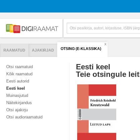
X
OTSING (E-KLASSIKA)
RAAMATUD
AJAKIRJAD
Eesti keel
Otsi raamatuid
Teie otsingule leit
Kõik raamatud
Eesti autorid
Eesti keel
Muinasjutud
Näitekirjandus
Otsi ajakirju
Otsi audioraamatuid